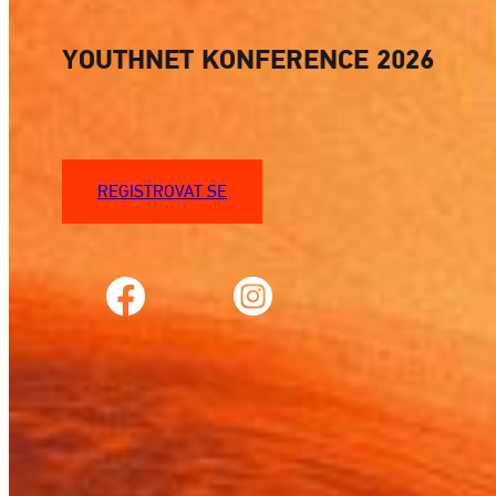
YOUTHNET KONFERENCE 2026
REGISTROVAT SE